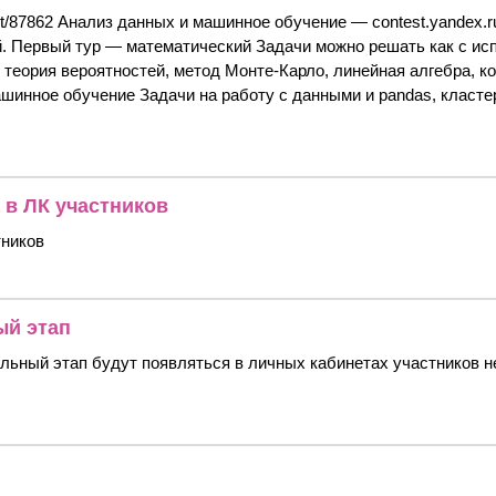
t/87862 Анализ данных и машинное обучение — contest.yandex.ru
. Первый тур — математический Задачи можно решать как с испо
 теория вероятностей, метод Монте-Карло, линейная алгебра, 
ашинное обучение Задачи на работу с данными и pandas, класт
 в ЛК участников
тников
ый этап
ьный этап будут появляться в личных кабинетах участников не 