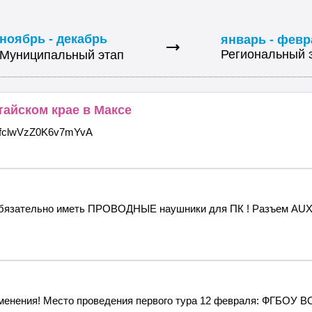
ноябрь - декабрь
январь - февр
Региональный 
Муниципальный этап
айском крае в Максе
zWOfclwVzZ0K6v7mYvA
обязательно иметь ПРОВОДНЫЕ наушники для ПК ! Разъем AUX
менения! Место проведения первого тура 12 февраля: ФГБОУ ВО